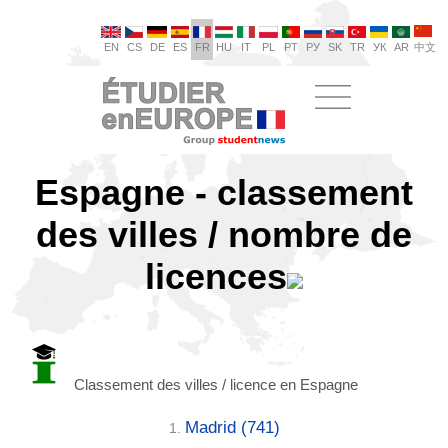
EN
CS
DE
ES
FR
HU
IT
PL
PT
РУ
SK
TR
УК
AR
中文
Espagne - classement
des villes / nombre de
licences
Classement des villes / licence en Espagne
Madrid
(741)
1.